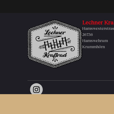
Lechner Kra
Hamswesterstras
26736
Hamswehrum
Krummhörn