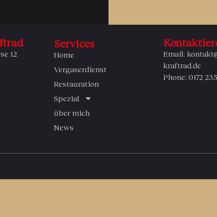
ftrad
Kontaktier
Services
se 12
Email: kontakt
Home
kraftrad.de
Vergaserdienst
Phone: 0172 23
Restauration
Spezial
über mich
News
© since 2024 –
amr
– Köln & Ostfriesland