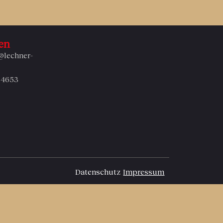
en
@lechner-
54653
Datenschutz
Impressum